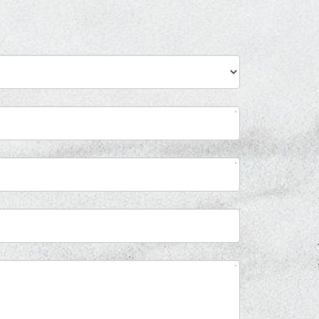
*
*
*